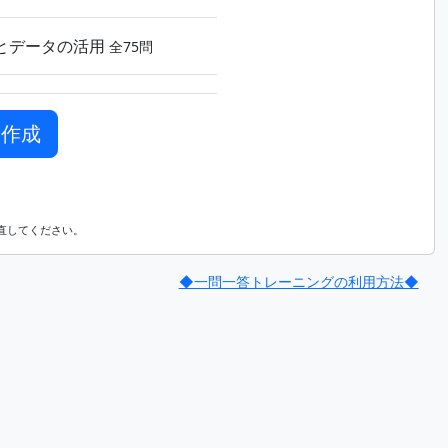
とデータの活用
全75問
直してください。
◆一問一答トレーニングの利用方法◆