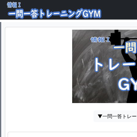
高校「情報1」科一問一答アプリ:トレーニングGYM
高校「情報1」科、共通テスト「情報」科の一問一答Webサイト・ア
▼一問一答トレー