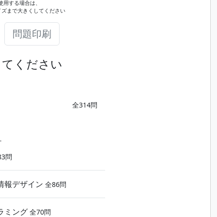
使用する場合は、
イズまで大きくしてください
問題印刷
してください
全314問
。
83問
情報デザイン
全86問
ラミング
全70問